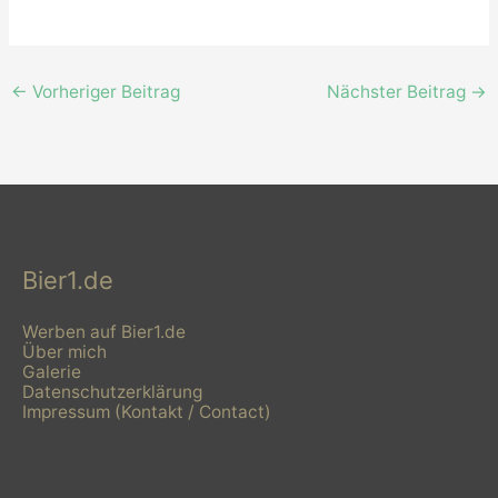
←
Vorheriger Beitrag
Nächster Beitrag
→
Bier1.de
Werben auf Bier1.de
Über mich
Galerie
Datenschutzerklärung
Impressum (Kontakt / Contact)