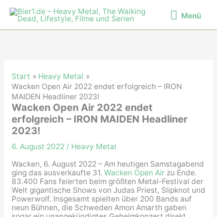
Zum
Menü
Inhalt
Menü
springen
Start
Heavy Metal
Wacken Open Air 2022 endet erfolgreich – IRON
MAIDEN Headliner 2023!
Wacken Open Air 2022 endet
erfolgreich – IRON MAIDEN Headliner
2023!
6. August 2022
/
Heavy Metal
Wacken, 6. August 2022 – Am heutigen Samstagabend
ging das ausverkaufte 31.
Wacken Open Air
zu Ende.
83.400 Fans feierten beim größten Metal-Festival der
Welt gigantische Shows von Judas Priest, Slipknot und
Powerwolf. Insgesamt spielten über 200 Bands auf
neun Bühnen, die Schweden Amon Amarth gaben
sogar ein unangekündigtes Geheimkonzert direkt