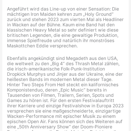
Angeführt wird das Line-up von einer Sensation: Die
mächtigen Iron Maiden kehren zum „Holy Ground“
zurück und stehen 2023 zum vierten Mal als Headliner
in Wacken auf der Bühne. Kaum eine Band hat den
klassischen Heavy Metal so sehr definiert wie diese
britischen Legenden, die eine gewaltige Produktion,
immense Spielfreude und natürlich ihr monströses
Maskottchen Eddie versprechen.
Ebenfalls angekündigt sind Megadeth aus den USA,
die weltweit zu den „Big 4“ des Thrash Metal zählen,
die irisch-amerikanische Folk-Punk-Institution
Dropkick Murphys und Jinjer aus der Ukraine, eine der
heißesten Bands im modernen Metal dieser Tage.
Hinter Two Steps From Hell steckt ein kalifornisches
Komponistenduo, deren „Epic Music“ bereits in
Tausenden von Filmen, Trailern, Serien, Spots und
Games zu hören ist. Für den ersten Festivalauftritt
ihrer Karriere und einzige Festivalshow in Europa 2023
versprechen sie eine maßgeschneiderte, einzigartige
Wacken-Performance mit epischer Musik zu einem
epischen Open Air. Fans können sich des Weiteren auf
eine „50th Anniversary Show“ der Doom-Pioniere