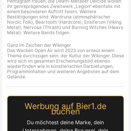
Pentagram freuen, die Death-Metaller Deicide wollen
ihr genreprägendes Zweitwerk „Legion“ ebenfalls mit
einem besonderen Auftritt feiern. Weitere
Bestätigungen sind: Wardruna (atmosphärischer
Nordic Folk), Beartooth (Hardcore), Ensiferum (Viking
Metal); Nervosa (Thrash) und Burning Witches (Heavy
Metal). Weitere Bands folgen.
Ganz im Zeichen der Wikinger
Das Wacken Open Air wird 2023 von erneut einem
Thema durchzogen sein: der Kultur der Wikinger. Diese
wird sich im gesamten Erscheinungsbild ebenso
wiederfinden wie in künstlerischen Darbietungen,
Programminhalten und weiteren Angeboten auf dem
Gelände.
Werbung auf Bier1.de
buchen
Du möchtest deine Marke, dein
Unternehmen, deine Brauerei, dein